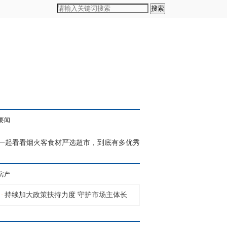
搜索
要闻
一起看看烟火客食材严选超市，到底有多优秀
烟火客食材严选超市，是国内专业级国民...
房产
持续加大政策扶持力度 守护市场主体长
·